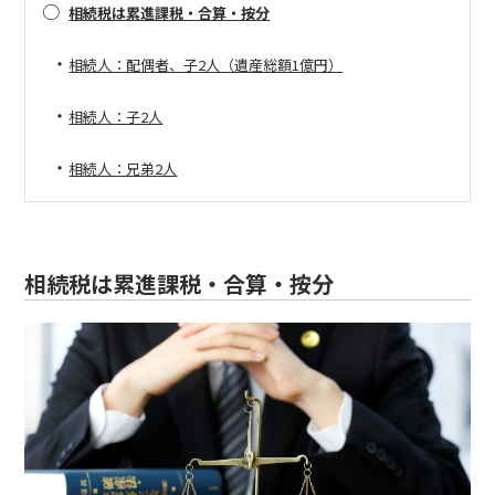
○
相続税は累進課税・合算・按分
・
相続人：配偶者、子2人（遺産総額1億円）
・
相続人：子2人
・
相続人：兄弟2人
相続税は累進課税・合算・按分